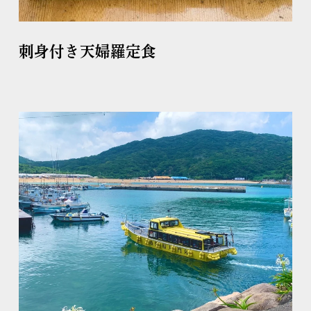
刺身付き天婦羅定食