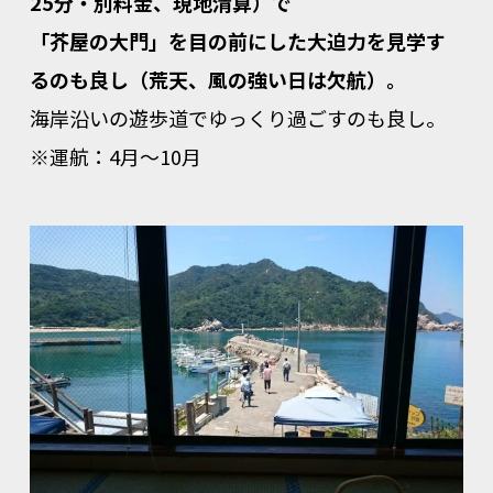
25分・別料金、現地清算）で
「芥屋の大門」を目の前にした大迫力を見学す
るのも良し（荒天、風の強い日は欠航）。
海岸沿いの遊歩道でゆっくり過ごすのも良し。
※運航：4月～10月