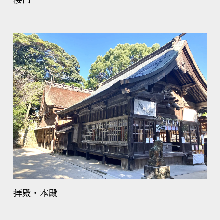
楼門
拝殿・本殿