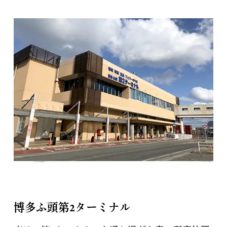
博多ふ頭第2ターミナル