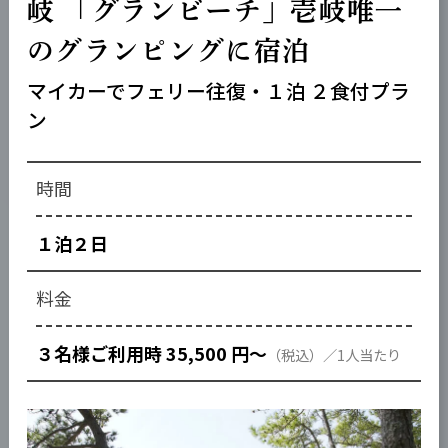
岐 「グランビーチ」壱岐唯一
のグランピングに宿泊
マイカーでフェリー往復・１泊 ２食付プラ
ン
１泊２日
３名様ご利用時 35,500 円～
（税込）／1人当たり