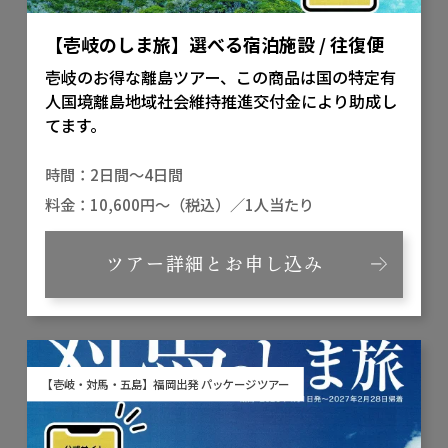
【壱岐のしま旅】選べる宿泊施設 / 往復便
壱岐のお得な離島ツアー、この商品は国の特定有
人国境離島地域社会維持推進交付金により助成し
てます。
2日間～4日間
10,600円～（税込）／1人当たり
ツアー詳細とお申し込み
【壱岐・対馬・五島】福岡出発 パッケージツアー