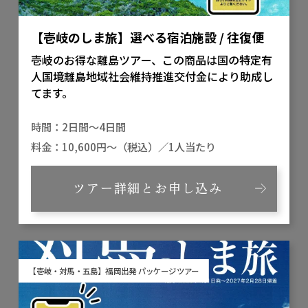
【壱岐のしま旅】選べる宿泊施設 / 往復便
壱岐のお得な離島ツアー、この商品は国の特定有
人国境離島地域社会維持推進交付金により助成し
てます。
2日間～4日間
10,600円～（税込）／1人当たり
ツアー詳細とお申し込み
【壱岐・対馬・五島】福岡出発 パッケージツアー