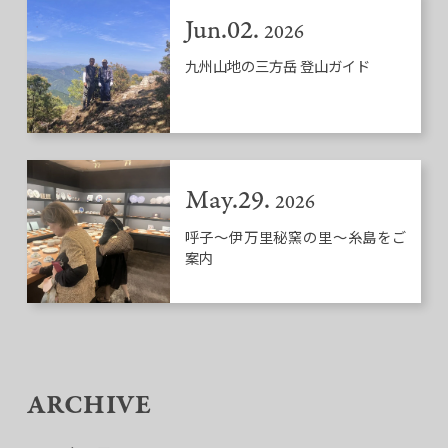
Jun.02.
2026
九州山地の三方岳 登山ガイド
May.29.
2026
呼子～伊万里秘窯の里～糸島をご
案内
ARCHIVE